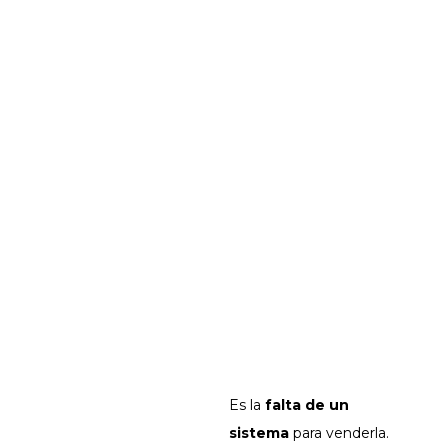
EL
PROBLEMA
NO ES TU
EXPERIENCI
A
Es la
falta de un
sistema
para venderla.