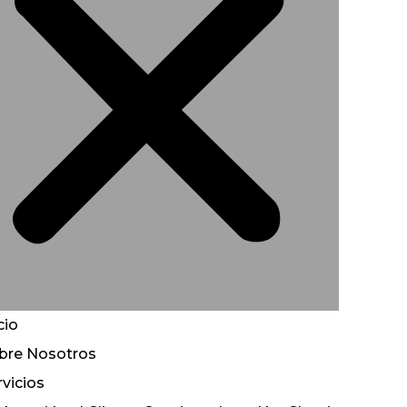
cio
bre Nosotros
rvicios