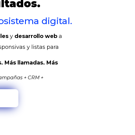
ltados.
osistema digital.
les
y
desarrollo web
a
ponsivas y listas para
. Más llamadas. Más
 campañas + CRM +
nal